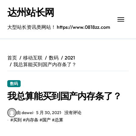
跳
达州站长网
转
到
内
大型站长资讯类网站！ https://www.0818zz.com
容
首页
移动互联
数码
2021
我总算能买到国产内存条了？
数码
我总算能买到国产内存条了？
由 dawei
5 月 30, 2021
没有评论
#
买到
#
内存条
#
国产
#
总算