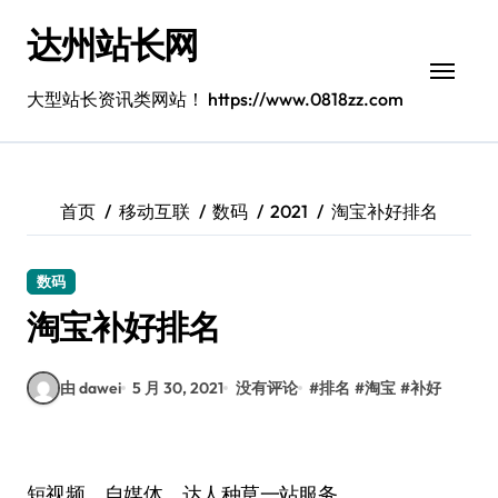
跳
达州站长网
转
到
内
大型站长资讯类网站！ https://www.0818zz.com
容
首页
移动互联
数码
2021
淘宝补好排名
数码
淘宝补好排名
由 dawei
5 月 30, 2021
没有评论
#
排名
#
淘宝
#
补好
短视频，自媒体，达人种草一站服务