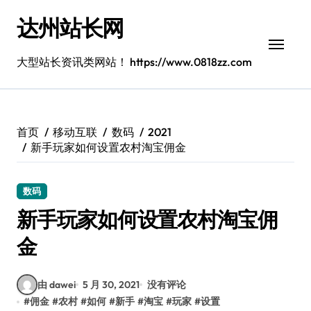
跳
达州站长网
转
到
内
大型站长资讯类网站！ https://www.0818zz.com
容
首页
移动互联
数码
2021
新手玩家如何设置农村淘宝佣金
数码
新手玩家如何设置农村淘宝佣
金
由 dawei
5 月 30, 2021
没有评论
#
佣金
#
农村
#
如何
#
新手
#
淘宝
#
玩家
#
设置