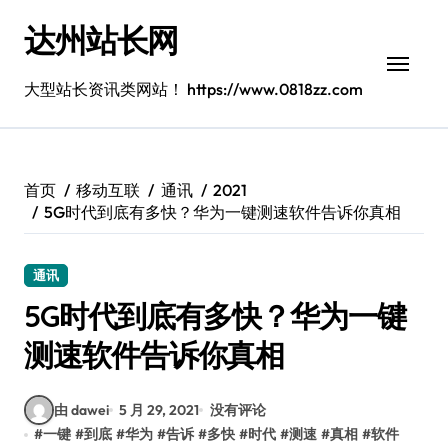
跳
达州站长网
转
到
内
大型站长资讯类网站！ https://www.0818zz.com
容
首页
移动互联
通讯
2021
5G时代到底有多快？华为一键测速软件告诉你真相
通讯
5G时代到底有多快？华为一键
测速软件告诉你真相
由 dawei
5 月 29, 2021
没有评论
#
一键
#
到底
#
华为
#
告诉
#
多快
#
时代
#
测速
#
真相
#
软件