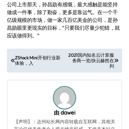
公司上市那天，孙昌勋有感慨，最大感触是能坚持
做成一件事，除了勤奋，更多是靠运气。在一个千
亿级规模的市场，做一家几百亿美金的公司，是孙
昌勋眼里更现实的目标，“只要我们尽量少犯错，就
应该做得到。”
文
2021国内知名云计算服
ZStack Mini开创行业新
务商一览:快云赫然在
章
体验，入
列
导
航
由
dawei
【声明】：达州站长网内容转载自互联网，其相关
言论仅代表作者个人观点绝非权威，不代表本站立