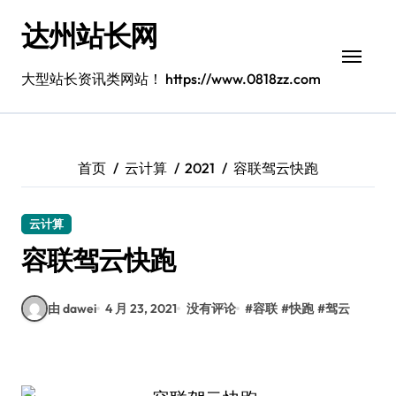
跳
达州站长网
转
到
内
大型站长资讯类网站！ https://www.0818zz.com
容
首页
云计算
2021
容联驾云快跑
云计算
容联驾云快跑
由 dawei
4 月 23, 2021
没有评论
#
容联
#
快跑
#
驾云