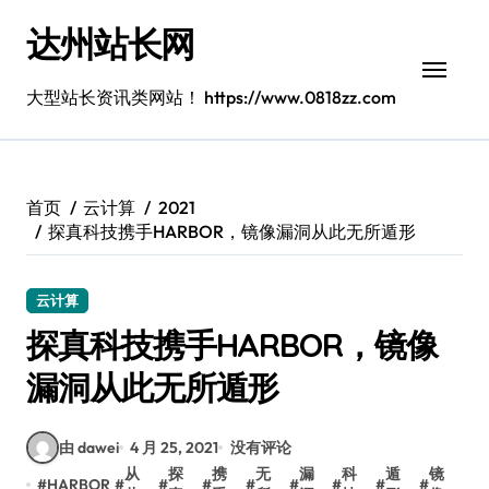
跳
达州站长网
转
到
内
大型站长资讯类网站！ https://www.0818zz.com
容
首页
云计算
2021
探真科技携手HARBOR，镜像漏洞从此无所遁形
云计算
探真科技携手HARBOR，镜像
漏洞从此无所遁形
由 dawei
4 月 25, 2021
没有评论
从
探
携
无
漏
科
遁
镜
#
HARBOR
#
#
#
#
#
#
#
#