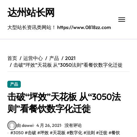
跳
达州站长网
转
到
内
大型站长资讯类网站！ https://www.0818zz.com
容
首页
运营中心
产品
2021
击破“坪效”天花板 从“3050法则”看餐饮数字化迁徙
产品
击破“坪效”天花板 从“3050法
则”看餐饮数字化迁徙
由 dawei
4 月 26, 2021
没有评论
#
3050
#
击破
#
坪效
#
天花板
#
数字化
#
法则
#
迁徙
#
餐饮