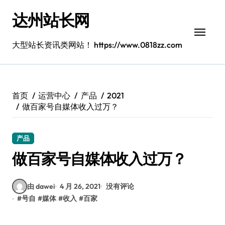
跳
达州站长网
转
到
内
大型站长资讯类网站！ https://www.0818zz.com
容
首页
运营中心
产品
2021
做百家号自媒体收入过万？
产品
做百家号自媒体收入过万？
由 dawei
4 月 26, 2021
没有评论
#
号自
#
媒体
#
收入
#
百家