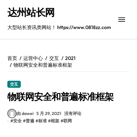
跳
达州站长网
转
到
内
大型站长资讯类网站！ https://www.0818zz.com
容
首页
运营中心
交互
2021
物联网安全和普遍标准框架
交互
物联网安全和普遍标准框架
由 dawei
5 月 29, 2021
没有评论
#
安全
#
普遍
#
标准
#
框架
#
联网