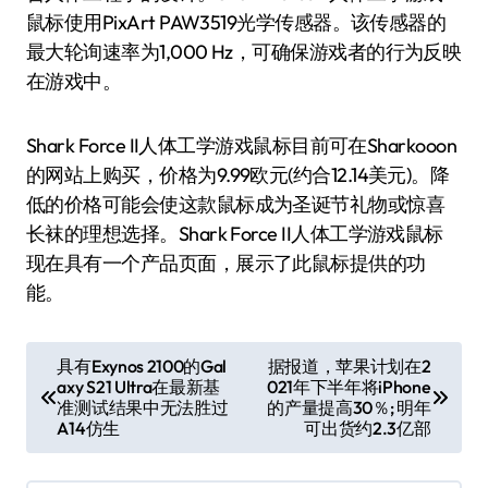
鼠标使用PixArt PAW3519光学传感器。该传感器的
最大轮询速率为1,000 Hz，可确保游戏者的行为反映
在游戏中。
Shark Force II人体工学游戏鼠标目前可在Sharkooon
的网站上购买，价格为9.99欧元(约合12.14美元)。降
低的价格可能会使这款鼠标成为圣诞节礼物或惊喜
长袜的理想选择。Shark Force II人体工学游戏鼠标
现在具有一个产品页面，展示了此鼠标提供的功
能。
文
具有Exynos 2100的Gal
据报道，苹果计划在2
axy S21 Ultra在最新基
021年下半年将iPhone
章
准测试结果中无法胜过
的产量提高30％; 明年
导
A14仿生
可出货约2.3亿部
航