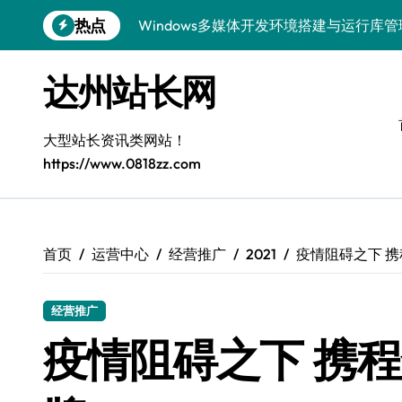
跳
热点
Windows多媒体开发环境搭建与运行库
转
到
容器编排底层逻辑深度解析
内
达州站长网
容
Windows微服务网关运行库高效配置指南
网站构建全解析：框架选型与设计模式精
大型站长资讯类网站！
https://www.0818zz.com
Windows下大数据运行库高效部署与管理
漏洞精准定位与快速修复实战指南
外闻洞察促跨界融合，科技赋能站长新运
首页
运营中心
经营推广
2021
疫情阻碍之下 
容器化部署与智能编排：系统架构升级新
经营推广
Windows精简运行库与高效架构设计
疫情阻碍之下 携
Windows下鸿蒙运行库配置全解析