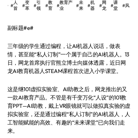
人
变
引
教
教育产
未
机
网
课
#
#
#
#
#
#
#
#
#
#
风
首
革
领
育
业
来
器
龙
堂
副标题#e#
三年级的学生通过编程，让AI机器人说话，做表
情，甚至能“私人订制”一个属于自己的AI机器人。13
日，网龙首席执行官熊立博士向媒体透露，近日网
龙AI教育机器人STEAM课程首次进入小学课堂。
这是继101虚拟实验室、AI助教之后，网龙推出的又
一款AI教育产品。不管是有千变万化“人设”的101教
育PPT—AI助教，戴上VR眼镜就可以做拟真实验的虚
拟实验室，还是通过编程“私人订制”的AI机器人，人
工智能赋能的高效、有趣的“未来课堂”已向我们走
来。