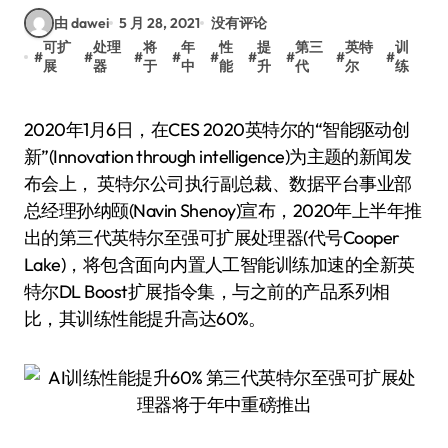
由 dawei
5 月 28, 2021
没有评论
可扩
处理
将
年
性
提
第三
英特
训
#
#
#
#
#
#
#
#
#
展
器
于
中
能
升
代
尔
练
2020年1月6日，在CES 2020英特尔的“智能驱动创
新”(Innovation through intelligence)为主题的新闻发
布会上， 英特尔公司执行副总裁、数据平台事业部
总经理孙纳颐(Navin Shenoy)宣布，2020年上半年推
出的第三代英特尔至强可扩展处理器(代号Cooper
Lake)，将包含面向内置人工智能训练加速的全新英
特尔DL Boost扩展指令集，与之前的产品系列相
比，其训练性能提升高达60%。