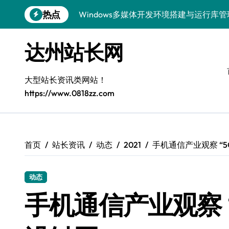
跳
热点
容器编排底层逻辑深度解析
转
到
Windows微服务网关运行库高效配置指南
内
达州站长网
容
网站构建全解析：框架选型与设计模式精
Windows下大数据运行库高效部署与管理
大型站长资讯类网站！
https://www.0818zz.com
漏洞精准定位与快速修复实战指南
外闻洞察促跨界融合，科技赋能站长新运
容器化部署与智能编排：系统架构升级新
首页
站长资讯
动态
2021
手机通信产业观察 “
Windows精简运行库与高效架构设计
动态
Windows下鸿蒙运行库配置全解析
手机通信产业观察 